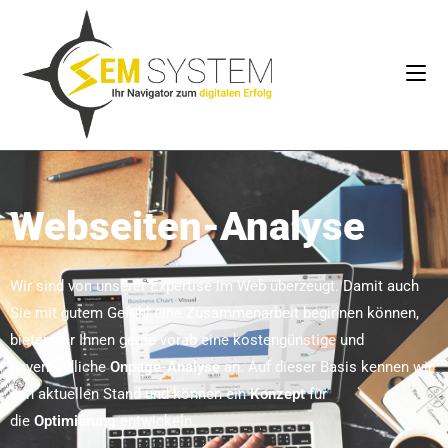
Webseiten-Analyse
Wir sind von unserer Expertise im Web überzeugt. Damit auch
Sie mit gutem Gefühl eine Zusammenarbeit beginnen können,
bieten wir Ihnen gerne vorab eine kostengünstige und
unverbindliche
Onpage-Analyse
an. Auf dieser Basis kennen wir
den aktuellen Stand und können ein
Konzept
für
die
Optimierung
entwickeln.